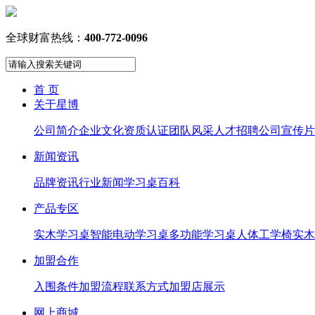
全球财富热线：
400-772-0096
首 页
关于星博
公司简介
企业文化
资质认证
团队风采
人才招聘
公司宣传片
新闻资讯
品牌资讯
行业新闻
学习桌百科
产品专区
实木学习桌
智能电动学习桌
多功能学习桌
人体工学椅
实木
加盟合作
入围条件
加盟流程
联系方式
加盟店展示
网上商城