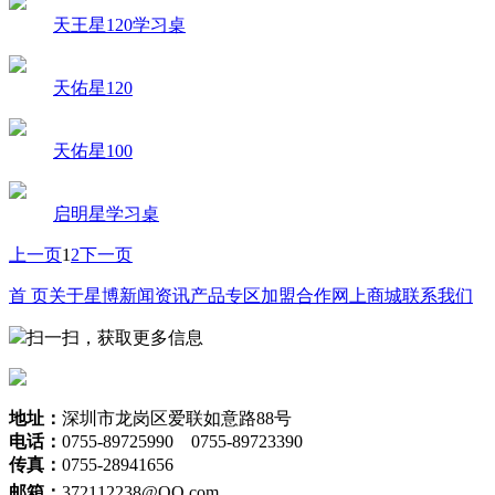
天王星120学习桌
天佑星120
天佑星100
启明星学习桌
上一页
1
2
下一页
首 页
关于星博
新闻资讯
产品专区
加盟合作
网上商城
联系我们
扫一扫，获取更多信息
地址：
深圳市龙岗区爱联如意路88号
电话：
0755-89725990 0755-89723390
传真：
0755-28941656
邮箱：
372112238
@QQ.com