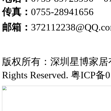
传真：
0755-28941656
邮箱：
372112238
@QQ.c
版权所有：深圳星博家居有限公司 
Rights Reserved. 粤ICP备