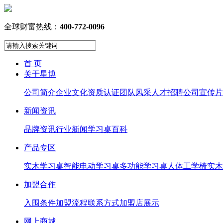
全球财富热线：
400-772-0096
首 页
关于星博
公司简介
企业文化
资质认证
团队风采
人才招聘
公司宣传片
新闻资讯
品牌资讯
行业新闻
学习桌百科
产品专区
实木学习桌
智能电动学习桌
多功能学习桌
人体工学椅
实木
加盟合作
入围条件
加盟流程
联系方式
加盟店展示
网上商城