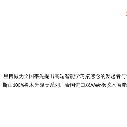
星博做为全国率先提出高端智能学习桌感念的发起者与
斯山
榉木升降桌系列、泰国进口双
级橡胶木智能
100%
AA